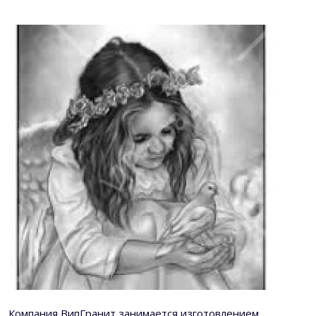
Компания ВипГранит занимается изготовлением