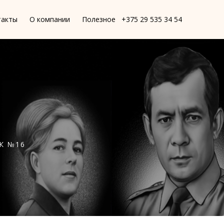
такты
О компании
Полезное
+375 29 535 34 54
К №16